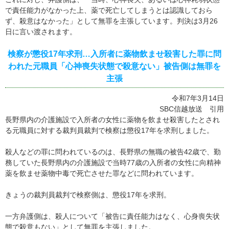
で責任能力がなかった上、薬で死亡してしまうとは認識しておら
ず、殺意はなかった」として無罪を主張しています。判決は3月26
日に言い渡されます。
検察が懲役17年求刑…入所者に薬物飲ませ殺害した罪に問
われた元職員「心神喪失状態で殺意ない」被告側は無罪を
主張
令和7年3月14日
SBC信越放送 引用
長野県内の介護施設で入所者の女性に薬物を飲ませ殺害したとされ
る元職員に対する裁判員裁判で検察は懲役17年を求刑しました。
殺人などの罪に問われているのは、長野県の無職の被告42歳で、勤
務していた長野県内の介護施設で当時77歳の入所者の女性に向精神
薬を飲ませ薬物中毒で死亡させた罪などに問われています。
きょうの裁判員裁判で検察側は、懲役17年を求刑。
一方弁護側は、殺人について「被告に責任能力はなく、心身喪失状
態で殺意もない」として無罪を主張しました。