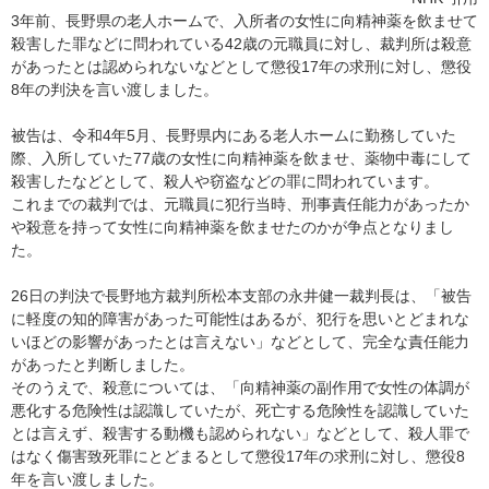
3年前、長野県の老人ホームで、入所者の女性に向精神薬を飲ませて
殺害した罪などに問われている42歳の元職員に対し、裁判所は殺意
があったとは認められないなどとして懲役17年の求刑に対し、懲役
8年の判決を言い渡しました。
被告は、令和4年5月、長野県内にある老人ホームに勤務していた
際、入所していた77歳の女性に向精神薬を飲ませ、薬物中毒にして
殺害したなどとして、殺人や窃盗などの罪に問われています。
これまでの裁判では、元職員に犯行当時、刑事責任能力があったか
や殺意を持って女性に向精神薬を飲ませたのかが争点となりまし
た。
26日の判決で長野地方裁判所松本支部の永井健一裁判長は、「被告
に軽度の知的障害があった可能性はあるが、犯行を思いとどまれな
いほどの影響があったとは言えない」などとして、完全な責任能力
があったと判断しました。
そのうえで、殺意については、「向精神薬の副作用で女性の体調が
悪化する危険性は認識していたが、死亡する危険性を認識していた
とは言えず、殺害する動機も認められない」などとして、殺人罪で
はなく傷害致死罪にとどまるとして懲役17年の求刑に対し、懲役8
年を言い渡しました。