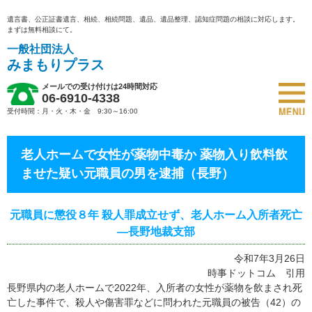
遺言書、公正証書遺言、相続、相続問題、遺品、遺品整理、認知症問題の相談に対応します。
まずは無料相談にて。
一般社団法人
みまもりプラス
メールでの受け付けは24時間対応
06-6910-4338
受付時間：月・火・木・金 9:30～16:00
老人ホームで女性が薬物中毒か 薬物入り飲料飲
ませた疑い元職員の男を逮捕（長野）
元職員に懲役８年 殺人罪成立せず、老人ホーム入所者死亡
―長野地裁支部
令和7年3月26日
時事ドットコム 引用
長野県内の老人ホームで2022年、入所者の女性が薬物を飲まされ死
亡した事件で、殺人や傷害罪などに問われた元職員の被告（42）の