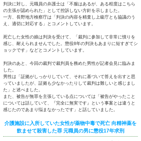
判決に対し、元職員の弁護士は「不服はあるが、ある程度はこちら
の主張が認められた」として控訴しない方針を示しました。
一方、長野地方検察庁は「判決の内容を精査し上級庁とも協議のう
え、適切に対応する」とコメントしています。
死亡した女性の娘は判決を受けて、「裁判に参加して非常に憤りを
感じ、耐えられませんでした。懲役8年の判決もあまりに短すぎてシ
ョックです」などとコメントしています。
判決のあと、今回の裁判で裁判員を務めた男性が記者会見に臨みま
した。
男性は「証拠がしっかりしていて、それに基づいて答えを出すと思
っていましたが、証拠も少なかったりして裁判は難しいと感じまし
た」と述べました。
また、被告が無罪を主張している点については「被告がやったこと
については話していて、『完全に無実です』という事案とは違うと
感じたのであまり悩まなかったです」と話していました。
介護施設に入所していた女性が薬物中毒で死亡 向精神薬を
飲ませて殺害した罪 元職員の男に懲役17年求刑