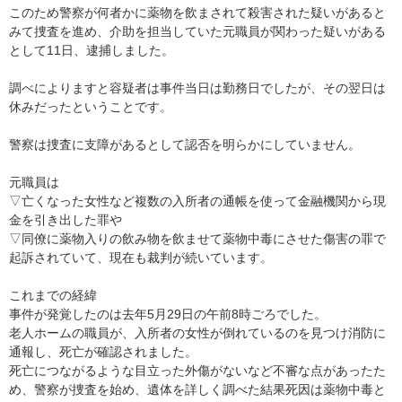
このため警察が何者かに薬物を飲まされて殺害された疑いがあると
みて捜査を進め、介助を担当していた元職員が関わった疑いがある
として11日、逮捕しました。
調べによりますと容疑者は事件当日は勤務日でしたが、その翌日は
休みだったということです。
警察は捜査に支障があるとして認否を明らかにしていません。
元職員は
▽亡くなった女性など複数の入所者の通帳を使って金融機関から現
金を引き出した罪や
▽同僚に薬物入りの飲み物を飲ませて薬物中毒にさせた傷害の罪で
起訴されていて、現在も裁判が続いています。
これまでの経緯
事件が発覚したのは去年5月29日の午前8時ごろでした。
老人ホームの職員が、入所者の女性が倒れているのを見つけ消防に
通報し、死亡が確認されました。
死亡につながるような目立った外傷がないなど不審な点があったた
め、警察が捜査を始め、遺体を詳しく調べた結果死因は薬物中毒と