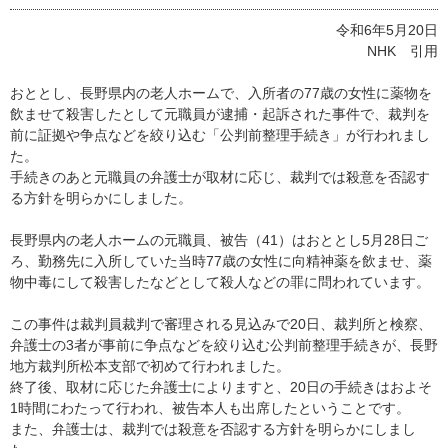
令和6年5月20日
NHK 引用
おととし、長野県内の老人ホームで、入所者の77歳の女性に薬物を
飲ませて殺害したとして元職員が逮捕・起訴された事件で、裁判を
前に証拠や争点などを絞り込む「公判前整理手続き」が行われまし
た。
手続きのあと元職員の弁護士が取材に応じ、裁判では殺意を否認す
る方針を明らかにしました。
長野県内の老人ホームの元職員、被告（41）はおととし5月28日ご
ろ、勤務先に入所していた当時77歳の女性に向精神薬を飲ませ、薬
物中毒にして殺害したなどとして殺人などの罪に問われています。
この事件は裁判員裁判で審理される見込みで20日、裁判所と検察、
弁護士の3者が事前に争点などを絞り込む公判前整理手続きが、長野
地方裁判所松本支部で初めて行われました。
終了後、取材に応じた弁護士によりますと、20日の手続きはおよそ
1時間にわたって行われ、被告本人も出席したということです。
また、弁護士は、裁判では殺意を否認する方針を明らかにしまし