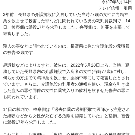
令和7年3月14日
テレビ信州 引用
3年前、長野県の介護施設に入居していた当時77歳の女性に向精神
薬を飲ませて殺害した罪などに問われている男の裁判員裁判で、14
日、検察側は懲役17年を求刑しました。弁護側は、無罪を主張して
結審しました。
殺人の罪などに問われているのは、長野県に住む介護施設の元職員
の被告42歳です。
起訴状などによりますと、被告は、2022年5月28日ごろ、当時、勤
務していた長野県内の介護施設で入所者の女性(当時77歳)に対し、
何らかの方法で向精神薬を飲ませ、薬物中毒にして殺害したとされ
ています。さらに、介護施設の利用者の通帳を使い、現金を引き出
した盗みの罪や同僚の女性に薬物入りの飲料を飲ませた傷害の罪に
も問われています。
14日の裁判で、検察側は「過去に薬の過剰摂取で医師から注意され
た経験などから女性が死亡する危険を認識していた」と指摘。被告
に懲役17年を求刑しました。
これに対し、弁護側は、「当時、心神喪失、あるいは心神耗弱状態