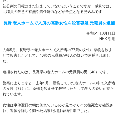
た。
初公判の日程はまだ決まっていないということですが、裁判では、
元職員の殺意の有無や責任能力などが争点となる見込みです。
長野 老人ホームで入所の高齢女性を殺害容疑 元職員を逮捕
令和5年10月11日
NHK 引用
去年5月、長野県の老人ホームで入所者の77歳の女性に薬物を飲ま
せて殺害したとして、40歳の元職員が殺人の疑いで逮捕されまし
た。
逮捕されたのは、長野県の老人ホームの元職員の男（40）です。
警察によりますと、去年5月、勤務していた老人ホームの中で入所者
の女性（77）に、薬物を飲ませて殺害したとして殺人の疑いが持た
れています。
女性は事件翌日の朝に倒れているのが見つかりその後死亡が確認さ
れ、遺体を詳しく調べた結果死因は薬物中毒でした。