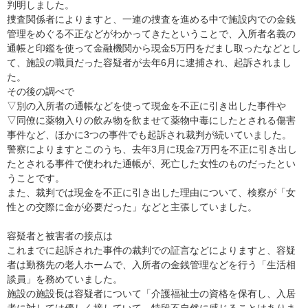
判明しました。
捜査関係者によりますと、一連の捜査を進める中で施設内での金銭
管理をめぐる不正などがわかってきたということで、入所者名義の
通帳と印鑑を使って金融機関から現金5万円をだまし取ったなどとし
て、施設の職員だった容疑者が去年6月に逮捕され、起訴されまし
た。
その後の調べで
▽別の入所者の通帳などを使って現金を不正に引き出した事件や
▽同僚に薬物入りの飲み物を飲ませて薬物中毒にしたとされる傷害
事件など、ほかに3つの事件でも起訴され裁判が続いていました。
警察によりますとこのうち、去年3月に現金7万円を不正に引き出し
たとされる事件で使われた通帳が、死亡した女性のものだったとい
うことです。
また、裁判では現金を不正に引き出した理由について、検察が「女
性との交際に金が必要だった」などと主張していました。
容疑者と被害者の接点は
これまでに起訴された事件の裁判での証言などによりますと、容疑
者は勤務先の老人ホームで、入所者の金銭管理などを行う「生活相
談員」を務めていました。
施設の施設長は容疑者について「介護福祉士の資格を保有し、入居