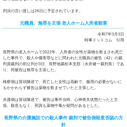
判決の言い渡しは26日に予定されています。
元職員、無罪を主張 老人ホーム入所者殺害
令和7年3月3日
時事ドットコム 引用
長野県の老人ホームで2022年、入所者の女性が薬物を飲まされ死亡
した事件で、殺人や傷害罪などに問われた元職員の被告（42）の裁
判員裁判の初公判が3日、長野地裁松本支部（永井健一裁判長）であ
り、同被告は無罪を主張した。
検察側は冒頭陳述で、死亡した女性は高齢で、服用の必要がないに
もかかわらず被告は薬物を飲ませていたと主張した。
弁護側は冒頭陳述で、被告は事件当時、心神喪失状態だったと主
張。殺意もなく、死因も薬物中毒か疑問があるとした。
長野県の介護施設での殺人事件 裁判で被告側殺意否認の方
針