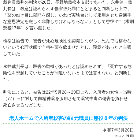
裁判員裁判の判決が26日、長野地裁松本支部であった。永井健一裁
判長は、殺意は認められず傷害致死罪にとどまると判断した上で、
「薬の効き目に疑問を感じ、いわば実験台として服用させた身勝手
な意思決定を厳しく非難しなければならない」として懲役8年（求刑
懲役17年）を言い渡した。
検察は論告で、被告が死ぬ危険性を認識しながら、死んでも構わな
いという心理状態で向精神薬を飲ませたとし、殺意があったと主張
していた。
永井裁判長は、殺害の動機があったとは認められず、「死亡する危
険性を想起していたことが間違いないとまでは言えない」と判断し
た。
判決によると、被告は22年5月28～29日ごろ、入所者の女性＝当時
（77）＝に対して向精神薬を服用させて薬物中毒の傷害を負わせ、
死亡させるなどした。
老人ホームで入所者殺害の罪 元職員に懲役８年の判決
令和7年3月26日
NHK 引用