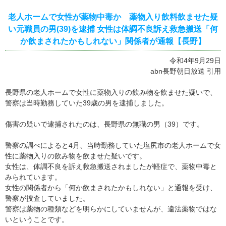
老人ホームで女性が薬物中毒か 薬物入り飲料飲ませた疑
い元職員の男(39)を逮捕 女性は体調不良訴え救急搬送「何
か飲まされたかもしれない」関係者が通報【長野】
令和4年9月29日
abn長野朝日放送 引用
長野県の老人ホームで女性に薬物入りの飲み物を飲ませた疑いで、
警察は当時勤務していた39歳の男を逮捕しました。
傷害の疑いで逮捕されたのは、長野県の無職の男（39）です。
警察の調べによると4月、当時勤務していた塩尻市の老人ホームで女
性に薬物入りの飲み物を飲ませた疑いです。
女性は、体調不良を訴え救急搬送されましたが軽症で、薬物中毒と
みられています。
女性の関係者から「何か飲まされたかもしれない」と通報を受け、
警察が捜査していました。
警察は薬物の種類などを明らかにしていませんが、違法薬物ではな
いということです。