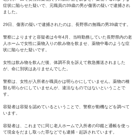
症状に陥らせた疑いで、元職員の39歳の男が傷害の疑いで逮捕され
ました。
29日、傷害の疑いで逮捕されたのは、長野県の無職の男39歳です。
警察によりますと容疑者は今年4月、当時勤務していた長野県内の老
人ホームで女性に薬物入りの飲み物を飲ませ、薬物中毒のような症
状に陥らせた疑いです。
女性は飲み物を飲んだ後、体調不良を訴えて救急搬送されました
が、命に別状はありませんでした。
警察は、女性が入所者か職員かは明らかにしていません。薬物の種
類も明らかにしていませんが、違法なものではないということで
す。
容疑者は容疑を認めているということで、警察が動機などを調べて
います。
容疑者は、これまでに同じ老人ホームで入所者の印鑑と通帳を使っ
て現金をだまし取った罪などでも逮捕・起訴されています。