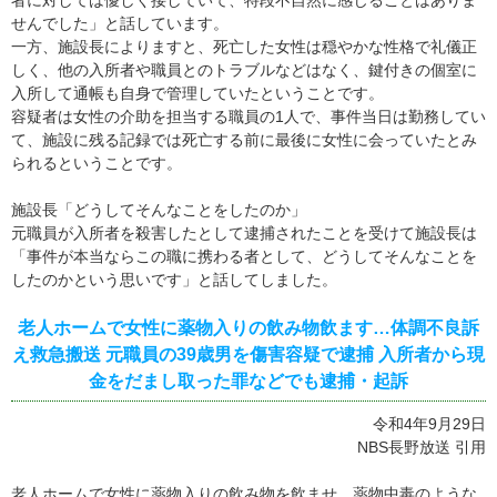
者に対しては優しく接していて、特段不自然に感じることはありま
せんでした」と話しています。
一方、施設長によりますと、死亡した女性は穏やかな性格で礼儀正
しく、他の入所者や職員とのトラブルなどはなく、鍵付きの個室に
入所して通帳も自身で管理していたということです。
容疑者は女性の介助を担当する職員の1人で、事件当日は勤務してい
て、施設に残る記録では死亡する前に最後に女性に会っていたとみ
られるということです。
施設長「どうしてそんなことをしたのか」
元職員が入所者を殺害したとして逮捕されたことを受けて施設長は
「事件が本当ならこの職に携わる者として、どうしてそんなことを
したのかという思いです」と話してしました。
老人ホームで女性に薬物入りの飲み物飲ます…体調不良訴
え救急搬送 元職員の39歳男を傷害容疑で逮捕 入所者から現
金をだまし取った罪などでも逮捕・起訴
令和4年9月29日
NBS長野放送 引用
老人ホームで女性に薬物入りの飲み物を飲ませ、薬物中毒のような