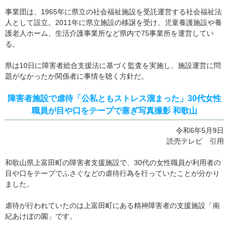
事業団は、1965年に県立の社会福祉施設を受託運営する社会福祉法
人として設立。2011年に県立施設の移譲を受け、児童養護施設や養
護老人ホーム、生活介護事業所など県内で75事業所を運営してい
る。
県は10日に障害者総合支援法に基づく監査を実施し、施設運営に問
題がなかったか関係者に事情を聴く方針だ。
障害者施設で虐待「公私ともストレス溜まった」30代女性
職員が目や口をテープで塞ぎ写真撮影 和歌山
令和6年5月9日
読売テレビ 引用
和歌山県上富田町の障害者支援施設で、30代の女性職員が利用者の
目や口をテープでふさぐなどの虐待行為を行っていたことが分かり
ました。
虐待が行われていたのは上富田町にある精神障害者の支援施設「南
紀あけぼの園」です。