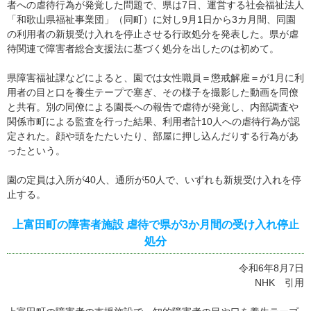
者への虐待行為が発覚した問題で、県は7日、運営する社会福祉法人
「和歌山県福祉事業団」（同町）に対し9月1日から3カ月間、同園
の利用者の新規受け入れを停止させる行政処分を発表した。県が虐
待関連で障害者総合支援法に基づく処分を出したのは初めて。
県障害福祉課などによると、園では女性職員＝懲戒解雇＝が1月に利
用者の目と口を養生テープで塞ぎ、その様子を撮影した動画を同僚
と共有。別の同僚による園長への報告で虐待が発覚し、内部調査や
関係市町による監査を行った結果、利用者計10人への虐待行為が認
定された。顔や頭をたたいたり、部屋に押し込んだりする行為があ
ったという。
園の定員は入所が40人、通所が50人で、いずれも新規受け入れを停
止する。
上富田町の障害者施設 虐待で県が3か月間の受け入れ停止
処分
令和6年8月7日
NHK 引用