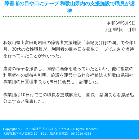
障害者の目や口にテープ 和歌山県内の支援施設で職員が虐
待
令和6年5月9日
紀伊民報 引用
和歌山県上富田町岩田の障害者支援施設「南紀あけぼの園」で今年1
月、30代の女性職員が、利用者の目や口を養生テープでふさぐ虐待
を行っていたことが分かった。
虐待の様子を撮影し、同僚に画像を送っていたといい、他に複数の
利用者への虐待も判明。施設を運営する社会福祉法人和歌山県福祉
事業団の日置理事長らが9日に会見し、謝罪した。
事業団は10日付でこの職員を懲戒解雇し、園長、副園長らを減給処
分にすると発表した。
Copyright © 2026 一般社団法人みまもりプラス All Rights Reserved.
大阪市北区樋之口町3-12 301，電話相談窓口 06-6910-4338