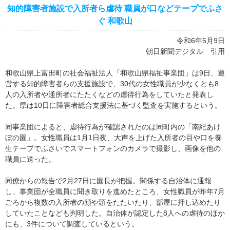
知的障害者施設で入所者ら虐待 職員が口などテープでふさ
ぐ 和歌山
令和6年5月9日
朝日新聞デジタル 引用
和歌山県上富田町の社会福祉法人「和歌山県福祉事業団」は9日、運
営する知的障害者らの支援施設で、30代の女性職員が少なくとも8
人の入所者や通所者にたたくなどの虐待行為をしていたと発表し
た。県は10日に障害者総合支援法に基づく監査を実施するという。
同事業団によると、虐待行為が確認されたのは同町内の「南紀あけ
ぼの園」。女性職員は1月1日夜、大声を上げた入所者の目や口を養
生テープでふさいでスマートフォンのカメラで撮影し、画像を他の
職員に送った。
同僚からの報告で2月27日に園長が把握。関係する自治体に通報
し、事業団が全職員に聞き取りを進めたところ、女性職員が昨年7月
ごろから複数の入所者の顔や頭をたたいたり、部屋に押し込めたり
していたことなども判明した。自治体が認定した8人への虐待のほか
にも、3件について調査しているという。