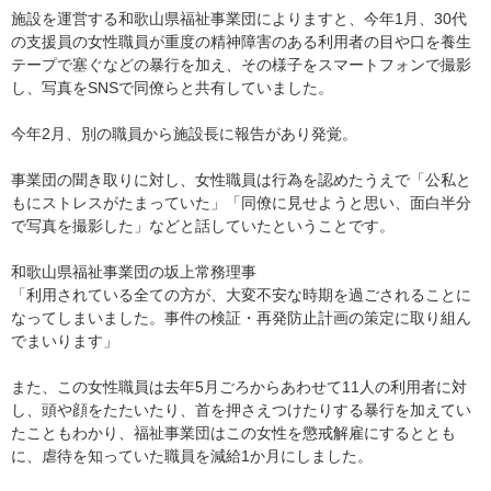
施設を運営する和歌山県福祉事業団によりますと、今年1月、30代
の支援員の女性職員が重度の精神障害のある利用者の目や口を養生
テープで塞ぐなどの暴行を加え、その様子をスマートフォンで撮影
し、写真をSNSで同僚らと共有していました。
今年2月、別の職員から施設長に報告があり発覚。
事業団の聞き取りに対し、女性職員は行為を認めたうえで「公私と
もにストレスがたまっていた」「同僚に見せようと思い、面白半分
で写真を撮影した」などと話していたということです。
和歌山県福祉事業団の坂上常務理事
「利用されている全ての方が、大変不安な時期を過ごされることに
なってしまいました。事件の検証・再発防止計画の策定に取り組ん
でまいります」
また、この女性職員は去年5月ごろからあわせて11人の利用者に対
し、頭や顔をたたいたり、首を押さえつけたりする暴行を加えてい
たこともわかり、福祉事業団はこの女性を懲戒解雇にするととも
に、虐待を知っていた職員を減給1か月にしました。