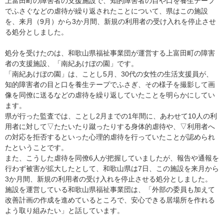
上富田町の障害者の支援施設で、知的障害者の目や口を養生テープ
でふさぐなどの虐待が繰り返されたことについて、県はこの施設
を、来月（9月）から3か月間、新規の利用者の受け入れを停止させ
る処分としました。
処分を受けたのは、和歌山県福祉事業団が運営する上富田町の障害
者の支援施設、「南紀あけぼの園」です。
「南紀あけぼの園」は、ことし5月、30代の女性の生活支援員が、
知的障害者の目と口を養生テープでふさぎ、その様子を撮影して画
像を同僚に送るなどの虐待を繰り返していたことを明らかにしてい
ます。
県が行った監査では、ことし2月までの1年間に、あわせて10人の利
用者に対して▽たたいたり蹴ったりする身体的虐待や、▽利用者へ
の対応を拒否するといった心理的虐待を行っていたことが認められ
たということです。
また、こうした虐待を同僚6人が把握していましたが、報告や通報を
行わず被害が拡大したとして、和歌山県は7日、この施設を来月から
3か月間、新規の利用者の受け入れを停止させる処分としました。
施設を運営している和歌山県福祉事業団は、「外部の委員も加えて
改善計画の作成を進めているところで、安心できる居場所を作れる
よう取り組みたい」と話しています。