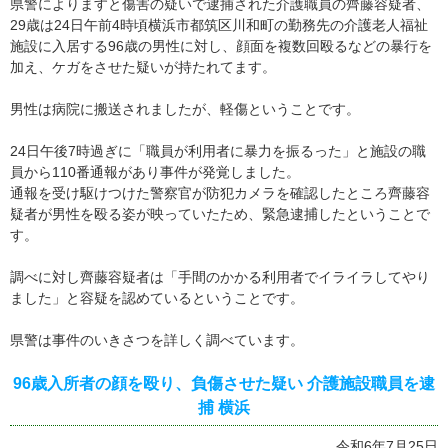
県警によりますと傷害の疑いで逮捕された介護職員の齊藤容疑者、
29歳は24日午前4時頃横浜市都筑区川和町の勤務先の介護老人福祉
施設に入居する96歳の男性に対し、顔面を複数回殴るなどの暴行を
加え、ケガをさせた疑いが持たれてます。
男性は病院に搬送されましたが、軽傷ということです。
24日午後7時過ぎに「職員が利用者に暴力を振るった」と施設の職
員から110番通報があり事件が発覚しました。
通報を受け駆けつけた警察官が防犯カメラを確認したところ齊藤容
疑者が男性を殴る姿が映っていたため、緊急逮捕したということで
す。
調べに対し齊藤容疑者は「手間のかかる利用者でイライラしてやり
ました」と容疑を認めているということです。
県警は事件のいきさつを詳しく調べています。
96歳入所者の顔を殴り、負傷させた疑い 介護施設職員を逮
捕 横浜
令和6年7月25日